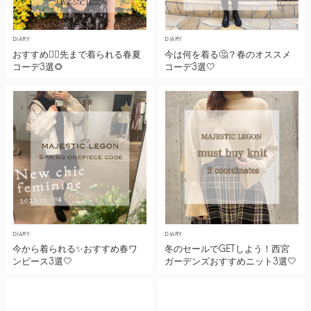
DIARY
DIARY
おすすめ🙆‍♀️先まで着られる春夏
今は何を着る🤔？春のオススメ
コーデ3選‎🌻
コーデ3選‎🤍
DIARY
DIARY
今から着られる✨おすすめ春ワ
冬のセールでGETしよう！西宮
ンピース3選🤍
ガーデンズおすすめニット3選🤍