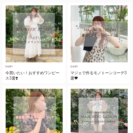
DIARY
DIARY
今買いたい！おすすめワンピー
マジェで作るモノトーンコーデ3
ス3選❣️
選🖤