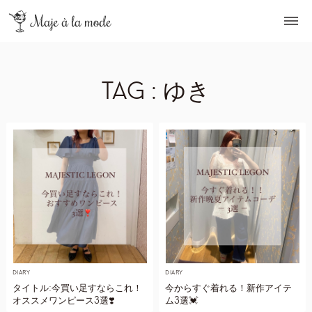
TAG : ゆき
DIARY
DIARY
タイトル:今買い足すならこれ！
今からすぐ着れる！新作アイテ
オススメワンピース3選❣️
ム3選💓