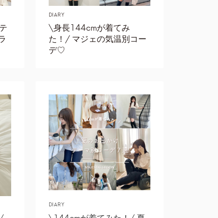
DIARY
テ
\身長144cmが着てみ
ラ
た！/ マジェの気温別コー
♡
デ‎♡
DIARY
/
\144cmが着てみた！/ 夏