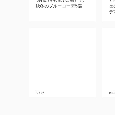
秋冬のブルーコーデ5選
ェ
デ
DIARY
DIA