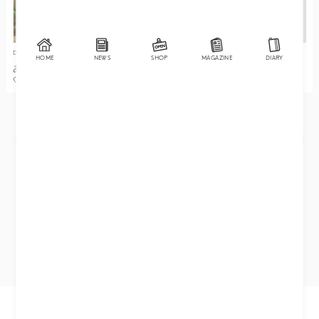
DIARY
DIARY
HOME
NEWS
SHOP
MAGAZINE
DIARY
あざと可愛いフェミニンコーデ
\身長144cmがご紹介！/ ノベル
🤍
ティブローチ使い方６選♡
MORE
© 2026 CITYHILL Co.,Ltd.