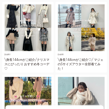
DIARY
DIARY
\身長144cmがご紹介/クリスマ
\身長144cmがご紹介♡/ マジェ
スにぴったり おすすめ冬コーデ
のSサイズアウター全部着てみ
♡
た！