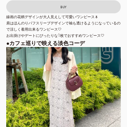
BUY
線画の花柄デザインが大人見えして可愛いワンピース
🌷
肩はほんのりパフスリーブデザインで袖も透けるようになっているの
で涼しく着用出来るワンピース
🤍
お出掛けやデートにぴったりな
1
枚でおすすめワンピース
🤍
●
カフェ巡りで映える淡色コーデ