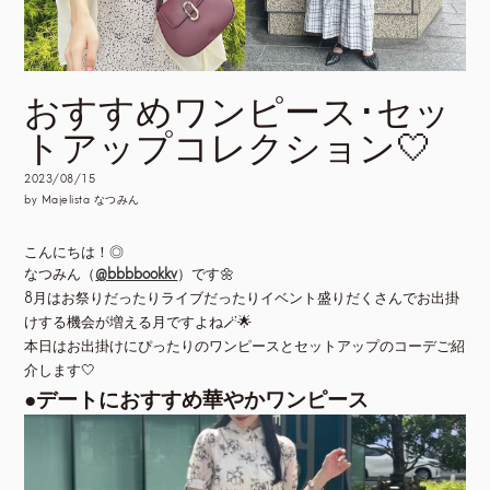
おすすめワンピース･セッ
トアップコレクション🤍
2023/08/15
by Majelista なつみん
こんにちは！◎
なつみん（
@bbbbookkv
）です🌼
8月はお祭りだったりライブだったりイベント盛りだくさんでお出掛
けする機会が増える月ですよね🪄🌟
本日はお出掛けにぴったりのワンピースとセットアップのコーデご紹
介します🤍
●デートにおすすめ華やかワンピース