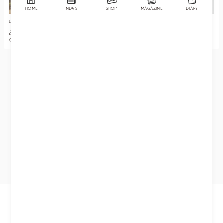
HOME
NEWS
SHOP
MAGAZINE
DIARY
DIARY
DIARY
あざと可愛いフェミニンコーデ
\身長144cmがご紹介！/ ノベル
🤍
ティブローチ使い方６選♡
MORE
© 2026 CITYHILL Co.,Ltd.