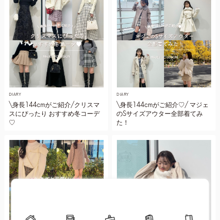
DIARY
DIARY
\身長144cmがご紹介/クリスマ
\身長144cmがご紹介♡/ マジェ
スにぴったり おすすめ冬コーデ
のSサイズアウター全部着てみ
♡
た！