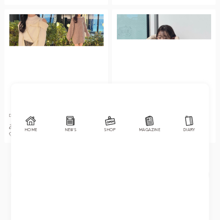
DIARY
DIARY
あざと可愛いフェミニンコーデ
\身長144cmがご紹介！/ ノベル
HOME
NEWS
SHOP
MAGAZINE
DIARY
🤍
ティブローチ使い方６選♡
MORE