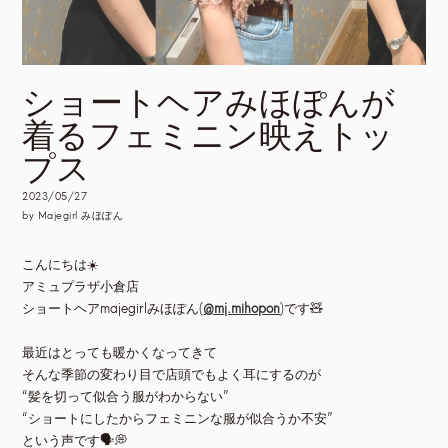
ショートヘアみほぽんが
着るフェミニン映えトッ
プス
2023/05/27
by Majegirl みほぽん
こんにちは☀️
アミュプラザ小倉店
ショートヘアmajegirlみほぽん(
@mj.mihopon
)です🧸
最近はとっても暖かくなってきて
そんな季節の変わり目で店頭でもよく耳にするのが
“髪を切って似合う服がわからない”
“ショートにしたからフェミニンな服が似合うか不安”
という声です🗣💭