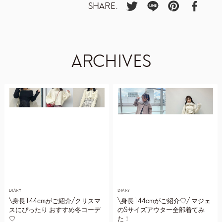
SHARE.
ARCHIVES
DIARY
DIARY
\身長144cmがご紹介/クリスマ
\身長144cmがご紹介♡/ マジェ
スにぴったり おすすめ冬コーデ
のSサイズアウター全部着てみ
♡
た！