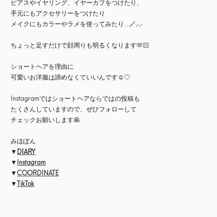
ピアスやイヤリング、イヤーカフをつけたり、
手元にもアクセサリーをつけたり
メイクにもカラーやラメを使ってみたり…🪄⸝⸝
ちょっと足すだけで顔周りも明るくなります🫶🏻
ショートヘアを理由に
可愛いお洋服は諦めなくていいんです☺️♡
Instagramではショートヘアならではの投稿も
たくさんしていますので、ぜひフォローして
チェックお願いします🥞
みほぽん
▼
DIARY
▼
Instagram
▼
COORDINATE
▼
TikTok