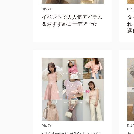
DIARY
DIA
イベントで大人気アイテム
タ
＆おすすめコーデ🪄︎︎◝✩
れ
選❣
DIARY
DIA
\144cmがご紹介！/ マジ
長