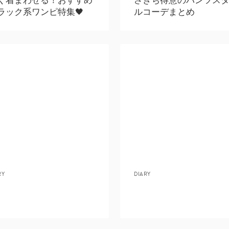
ラック系ワンピ特集🖤
ルコーデまとめ
RY
DIARY