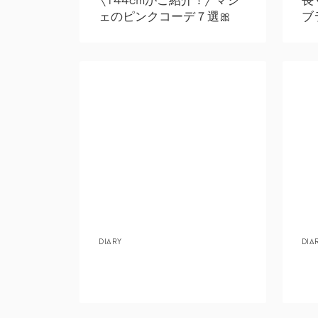
ェのピンクコーデ７選🎀
ブ
DIARY
DIA