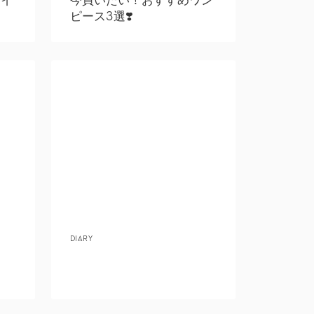
ピース3選❣️
DIARY