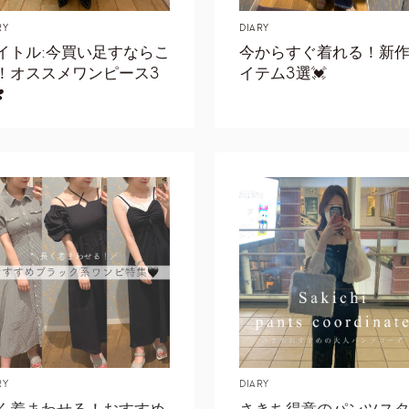
RY
DIARY
イトル:今買い足すならこ
今からすぐ着れる！新
！オススメワンピース3
イテム3選💓
️
RY
DIARY
く着まわせる！おすすめ
さきち得意のパンツス